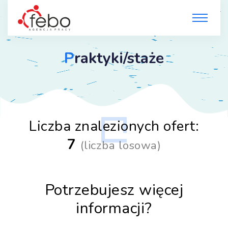
P
raktyki/staże
Liczba znalezionych ofert:
7
(
liczba losowa
)
Potrzebujesz więcej
informacji?